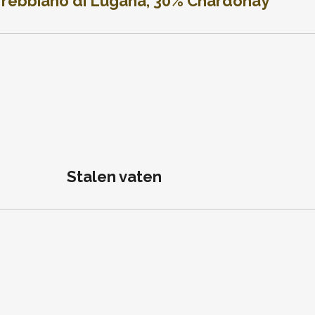
rebbiano di Lugana,
30% Chardonay
Stalen vaten