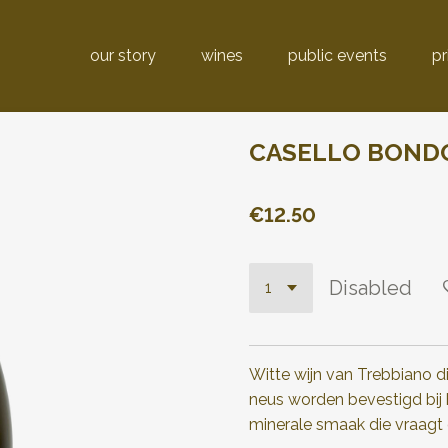
our story
wines
public events
pr
CASELLO BONDO
€12.50
Disabled
Witte wijn van Trebbiano d
neus worden bevestigd bij h
minerale smaak die vraagt